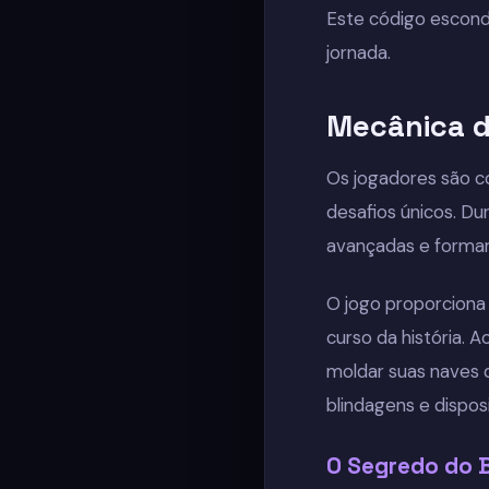
Este código escond
jornada.
Mecânica d
Os jogadores são c
desafios únicos. Du
avançadas e formar 
O jogo proporciona
curso da história. 
moldar suas naves 
blindagens e dispos
O Segredo do 