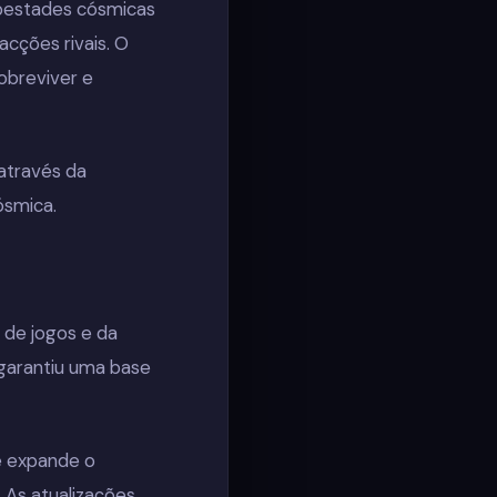
mpestades cósmicas
acções rivais. O
obreviver e
através da
ósmica.
 de jogos e da
 garantiu uma base
e expande o
 As atualizações