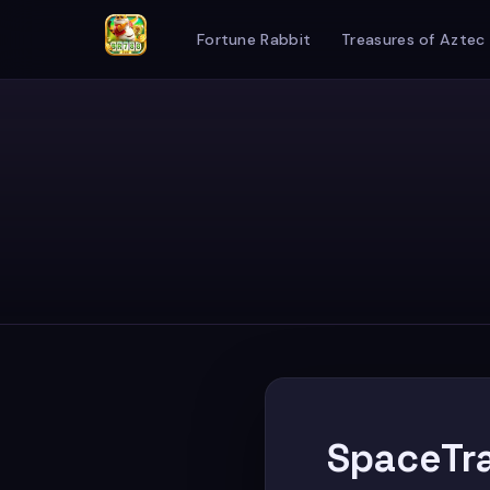
Fortune Rabbit
Treasures of Aztec
SpaceTra