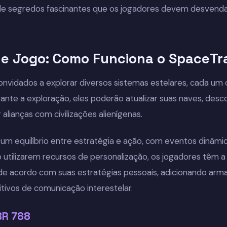
e segredos fascinantes que os jogadores devem desvenda
e Jogo: Como Funciona o SpaceTr
onvidados a explorar diversos sistemas estelares, cada um
rante a exploração, eles poderão atualizar suas naves, desc
alianças com civilizações alienígenas.
 um equilíbrio entre estratégia e ação, com eventos dinâm
Ao utilizarem recursos de personalização, os jogadores têm a
de acordo com suas estratégias pessoais, adicionando ar
itivos de comunicação interestelar.
BR 788