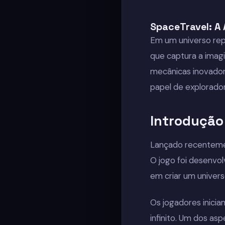
SpaceTravel: A 
Em um universo repl
que captura a imag
mecânicas inovadora
papel de explorado
Introdução
Lançado recentem
O jogo foi desenvol
em criar um univers
Os jogadores inici
infinito. Um dos as