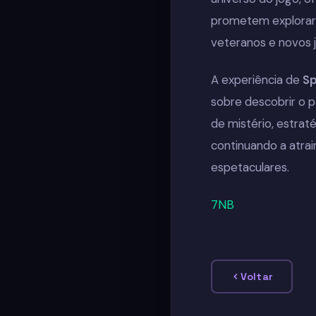
prometem explorar 
veteranos e novos 
A experiência de
Sp
sobre descobrir o p
de mistério, estrat
continuando a atrai
espetaculares.
7NB
Voltar