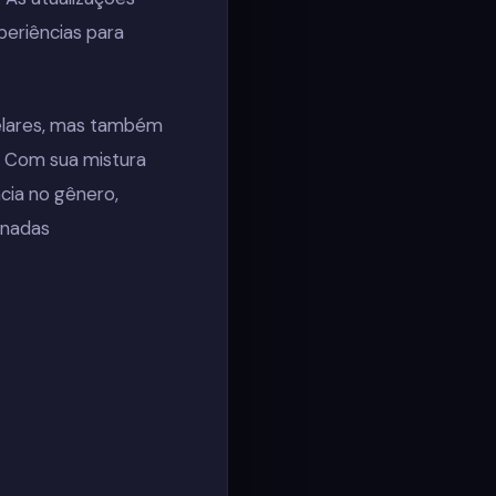
periências para
telares, mas também
l. Com sua mistura
ncia no gênero,
rnadas