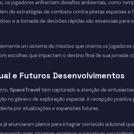
go, os jogadores enfrentam desafios ambientais, como te
lém de estratégias de combate contra piratas espaciais e f
doso e a tomada de decisões rápidas são essenciais para s
ementa um sistema de missões que orienta os jogadores 
om escolhas que impactam o destino final de sua jornada c
ual e Futuros Desenvolvimentos
nto,
SpaceTravel
tem capturado a atenção de entusiastas
ção no gênero de exploração espacial. A recepção positiva
denta por atualizações e expansões futuras.
 já anunciaram planos para integrar conteúdo adicional qu
ferecendo mais sistemas estelares e narrativas secundárias.