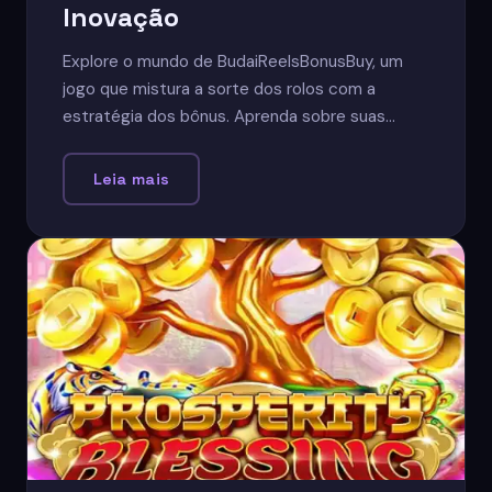
Inovação
Explore o mundo de BudaiReelsBonusBuy, um
jogo que mistura a sorte dos rolos com a
estratégia dos bônus. Aprenda sobre suas
regras, introdução e conexões com eventos
atuais.
Leia mais