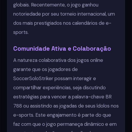
globais. Recentemente, o jogo ganhou
notoriedade por seu torneio internacional, um
dos mais prestigiados nos calendários de e-
sports.
Comunidade Ativa e Colaboração
A natureza colaborativa dos jogos online
garante que os jogadores de
SoccerSoloStriker possam interagir e
compartilhar experiências, seja discutindo
estratégias para vencer a palavra-chave BR
788 ou assistindo as jogadas de seus ídolos nos
e-sports. Este engajamento é parte do que
faz com que o jogo permaneça dinâmico e em