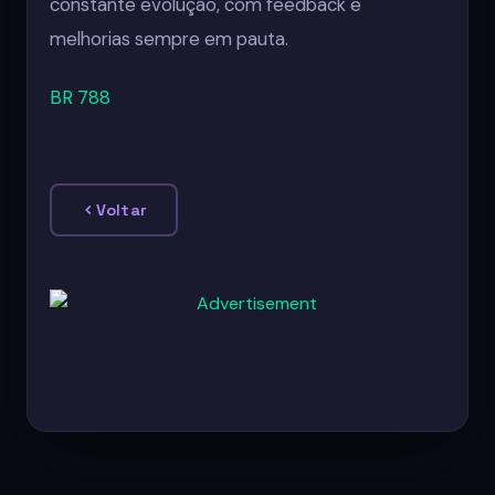
constante evolução, com feedback e
melhorias sempre em pauta.
BR 788
Voltar