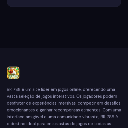
BR 788 é um site líder em jogos online, oferecendo uma
vasta seleção de jogos interativos. Os jogadores podem
desfrutar de experiências imersivas, competir em desafios
emocionantes e ganhar recompensas atraentes. Com uma
interface amigável e uma comunidade vibrante, BR 788 é
o destino ideal para entusiastas de jogos de todas as