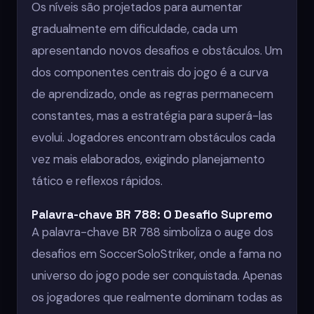
Os níveis são projetados para aumentar
gradualmente em dificuldade, cada um
apresentando novos desafios e obstáculos. Um
dos componentes centrais do jogo é a curva
de aprendizado, onde as regras permanecem
constantes, mas a estratégia para superá-las
evolui. Jogadores encontram obstáculos cada
vez mais elaborados, exigindo planejamento
tático e reflexos rápidos.
Palavra-chave BR 788: O Desafio Supremo
A palavra-chave BR 788 simboliza o auge dos
desafios em SoccerSoloStriker, onde a fama no
universo do jogo pode ser conquistada. Apenas
os jogadores que realmente dominam todas as