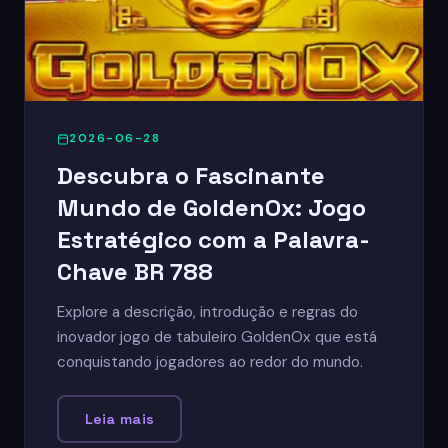
2026-06-28
Descubra o Fascinante
Mundo de GoldenOx: Jogo
Estratégico com a Palavra-
Chave BR 788
Explore a descrição, introdução e regras do
inovador jogo de tabuleiro GoldenOx que está
conquistando jogadores ao redor do mundo.
Leia mais