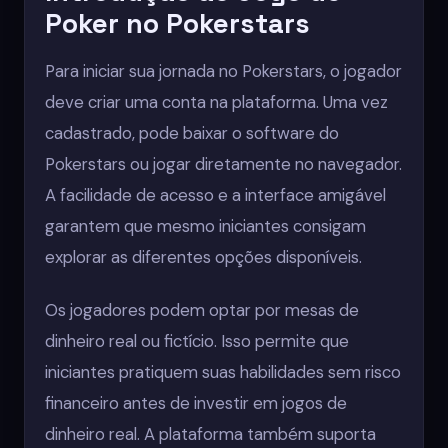
Poker no Pokerstars
Para iniciar sua jornada no Pokerstars, o jogador
deve criar uma conta na plataforma. Uma vez
cadastrado, pode baixar o software do
Pokerstars ou jogar diretamente no navegador.
A facilidade de acesso e a interface amigável
garantem que mesmo iniciantes consigam
explorar as diferentes opções disponíveis.
Os jogadores podem optar por mesas de
dinheiro real ou fictício. Isso permite que
iniciantes pratiquem suas habilidades sem risco
financeiro antes de investir em jogos de
dinheiro real. A plataforma também suporta