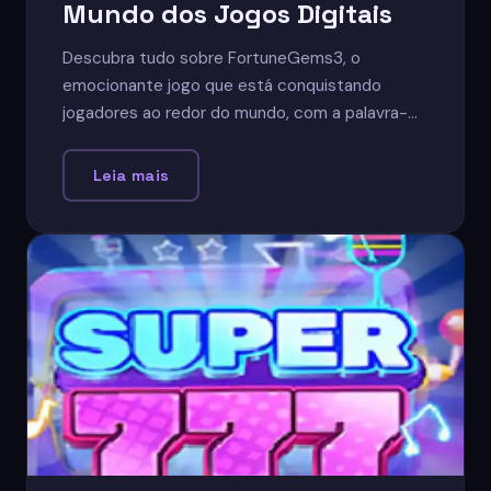
Mundo dos Jogos Digitais
Descubra tudo sobre FortuneGems3, o
emocionante jogo que está conquistando
jogadores ao redor do mundo, com a palavra-
chave BR 788.
Leia mais