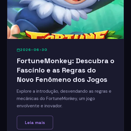
2026-06-30
FortuneMonkey: Descubra o
Fascínio e as Regras do
Novo Fenômeno dos Jogos
Explore a introdução, desvendando as regras e
mecânicas do FortuneMonkey, um jogo
envolvente e inovador.
Leia mais