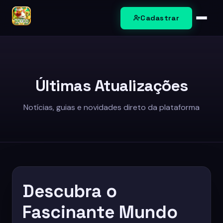
Cadastrar
Fortune Rabbit
Treasures of Aztec
Últimas Atualizações
Treasures of Aztec
Notícias, guias e novidades direto da plataforma
Speed Baccarat
Ofertas exclusivas
Central de Notícias
Descubra o
Fascinante Mundo