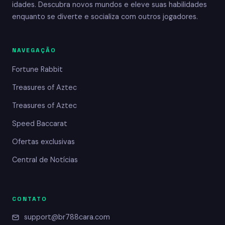
idades. Descubra novos mundos e eleve suas habilidades
enquanto se diverte e socializa com outros jogadores.
NAVEGAÇÃO
Fortune Rabbit
Treasures of Aztec
Treasures of Aztec
Speed Baccarat
Ofertas exclusivas
Central de Notícias
CONTATO
support@br788cara.com