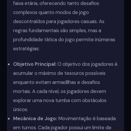
faixa etária, oferecendo tanto desafios
complexos quanto modos de jogo
descontraídos para jogadores casuais. As
regras fundamentais são simples, mas a
profundidade tática do jogo permite inúmeras
estratégias:
Objetivo Principal:
O objetivo dos jogadores é
acumular o máximo de tesouros possíveis
enquanto evitam armadilhas e desafios
mortais. A cada nível, os jogadores devem
explorar uma nova tumba com obstáculos
únicos.
Mecânica de Jogo:
Movimentação é baseada
em turnos. Cada jogador possui um limite de