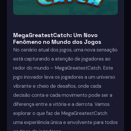
MegaGreatestCatch: Um Novo
Fenômeno no Mundo dos Jogos
No cenário atual dos jogos, uma nova sensação
está capturando a atenção de jogadores ao
redor do mundo – MegaGreatestCatch. Este
jogo inovador leva os jogadores a um universo
vibrante e cheio de desafios, onde cada
decisão conta e cada movimento pode ser a
diferença entre a vitória e a derrota. Vamos
explorar o que faz de MegaGreatestCatch
uma experiência única e envolvente para todos