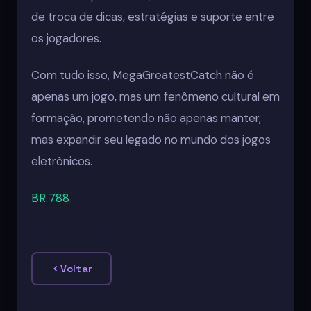
de troca de dicas, estratégias e suporte entre
os jogadores.
Com tudo isso, MegaGreatestCatch não é
apenas um jogo, mas um fenômeno cultural em
formação, prometendo não apenas manter,
mas expandir seu legado no mundo dos jogos
eletrônicos.
BR 788
Voltar