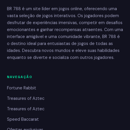
BR 788 é um site líder em jogos online, oferecendo uma
vasta seleção de jogos interativos. Os jogadores podem
desfrutar de experiências imersivas, competir em desafios
emocionantes e ganhar recompensas atraentes. Com uma
interface amigável e uma comunidade vibrante, BR 788 é
o destino ideal para entusiastas de jogos de todas as
idades. Descubra novos mundos e eleve suas habilidades
enquanto se diverte e socializa com outros jogadores.
NAVEGAÇÃO
Fortune Rabbit
Treasures of Aztec
Treasures of Aztec
Speed Baccarat
Ofertas exclusivas