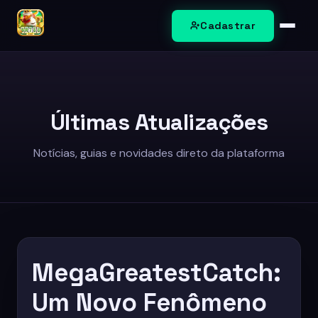
Cadastrar
Fortune Rabbit
Treasures of Aztec
Últimas Atualizações
Treasures of Aztec
Notícias, guias e novidades direto da plataforma
Speed Baccarat
Ofertas exclusivas
Central de Notícias
MegaGreatestCatch:
Um Novo Fenômeno